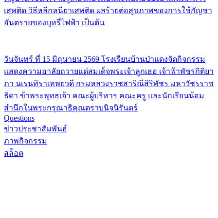
เสพติด วิธีหลีกหนียาเสพติด ผลร้ายต่อสุขภาพของการใช้กัญชา
อันตรายของบุหรี่ไฟฟ้า เป็นต้น
วันจันทร์ ที่ 15 มิถุนายน 2569 โรงเรียนบ้านป่าแดงจัดกิจกรรม
แสดงความอาลัยถวายแด่สมเด็จพระเจ้าลูกเธอ เจ้าฟ้าพัชรกิติยา
ภา นเรนทิราเทพยวดี กรมหลวงราชสาริณีสิริพัชร มหาวัชรราช
ธิดา ข้าพระพุทธเจ้า คณะผู้บริหาร คณะครู และนักเรียนน้อม
สำนึกในพระกรุณาธิคุณตราบนิจนิรันดร์
Questions
ข่าวประชาสัมพันธ์
ภาพกิจกรรม
สล็อต