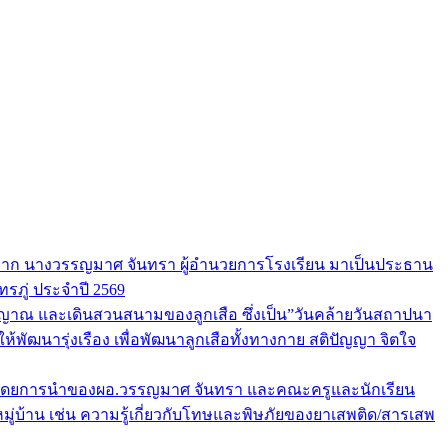
รติจาก นางวรรญมาศ จันทรา ผู้อำนวยการโรงเรียน มาเป็นประธาน
รภู่ ประจำปี 2569
ิญาณ และเดินสวนสนามของลูกเสือ ซึ่งเป็น”วันคล้ายวันสถาปนา
ห้พัฒนารุ่งเรือง เพื่อพัฒนาลูกเสือทั้งทางกาย สติปัญญา จิตใจ
2569 โดยการนำของผอ.วรรญมาศ จันทรา และคณะครูและนักเรียน
มู่บ้าน เช่น ความรู้เกี่ยวกับโทษและพิษภัยของยาเสพติด/สารเสพ