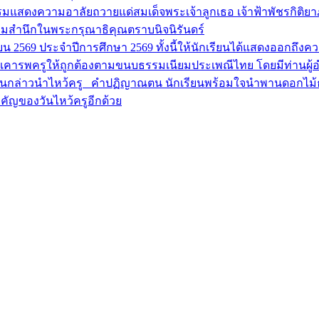
ิจกรรมแสดงความอาลัยถวายแด่สมเด็จพระเจ้าลูกเธอ เจ้าฟ้าพัชรกิ
้อมสำนึกในพระกรุณาธิคุณตราบนิจนิรันดร์
ถุนายน 2569 ประจำปีการศึกษา 2569 ทั้งนี้ให้นักเรียนได้แสดงออกถ
รเคารพครูให้ถูกต้องตามขนบธรรมเนียมประเพณีไทย โดยมีท่านผู้
ยนกล่าวนำไหว้ครู คำปฏิญาณตน นักเรียนพร้อมใจนำพานดอกไม้ธูปเท
คัญของวันไหว้ครูอีกด้วย